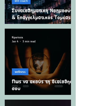
life coach
Συναισθηματική Νοημοσύνη
& Επαγγελματικός Τομέας
Kiparissia
Jan 4
3 min read
wellness
Πως να ακούς τη διαίσθησή
σου