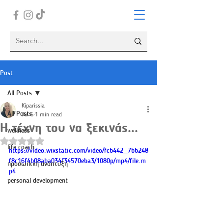
Post
All Posts
Kiparissia
All Posts
Jul 6
1 min read
Η τέχνη του να ξεκινάς...
wellness
Rated NaN out of 5 stars.
life coach
https://video.wixstatic.com/video/fcb442_7bb248
f8c16f4b08aba034f34570eba3/1080p/mp4/file.m
προσωπική ανάπτυξη
p4
personal development