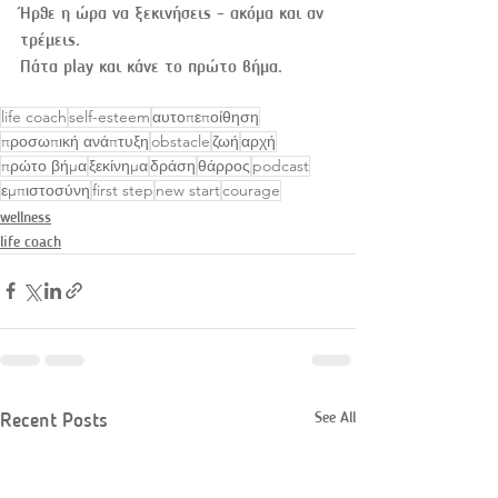
Ήρθε η ώρα να ξεκινήσεις - ακόμα και αν 
τρέμεις.
Πάτα play και κάνε το πρώτο βήμα.
life coach
self-esteem
αυτοπεποίθηση
προσωπική ανάπτυξη
obstacle
ζωή
αρχή
πρώτο βήμα
ξεκίνημα
δράση
θάρρος
podcast
εμπιστοσύνη
first step
new start
courage
wellness
life coach
See All
Recent Posts